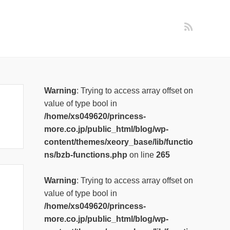
Warning
: Trying to access array offset on
value of type bool in
/home/xs049620/princess-
more.co.jp/public_html/blog/wp-
content/themes/xeory_base/lib/functio
ns/bzb-functions.php
on line
265
Warning
: Trying to access array offset on
value of type bool in
/home/xs049620/princess-
more.co.jp/public_html/blog/wp-