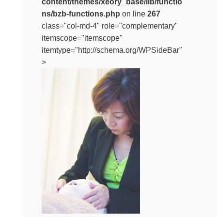
content/themes/xeory_base/lib/functio
ns/bzb-functions.php
on line
267
class="col-md-4" role="complementary"
itemscope="itemscope"
itemtype="http://schema.org/WPSideBar"
>