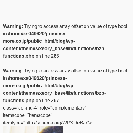
Warning
: Trying to access array offset on value of type bool
in
/home/xs049620/princess-
more.co.jp/public_html/blog/wp-
content/themes/xeory_base/lib/functions/bzb-
functions.php
on line
265
Warning
: Trying to access array offset on value of type bool
in
/home/xs049620/princess-
more.co.jp/public_html/blog/wp-
content/themes/xeory_base/lib/functions/bzb-
functions.php
on line
267
class="col-md-4" role="complementary"
itemscope="itemscope"
itemtype="http://schema.org/WPSideBar">