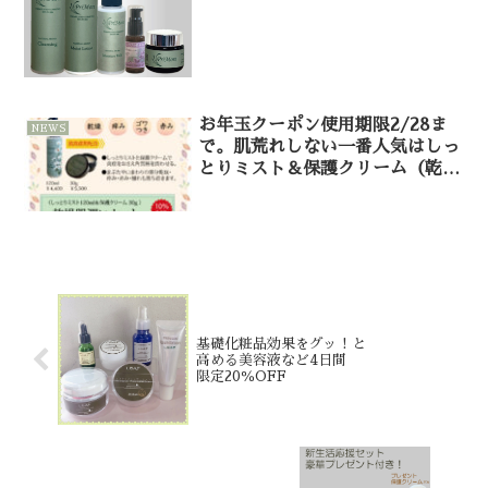
お年玉クーポン使用期限2/28ま
NEWS
で。肌荒れしない一番人気はしっ
とりミスト＆保護クリーム（乾燥
肌潤いセット）基本はクレンジン
グジェルで洗ってから。
基礎化粧品効果をグッ！と
高める美容液など4日間
限定20％OFF