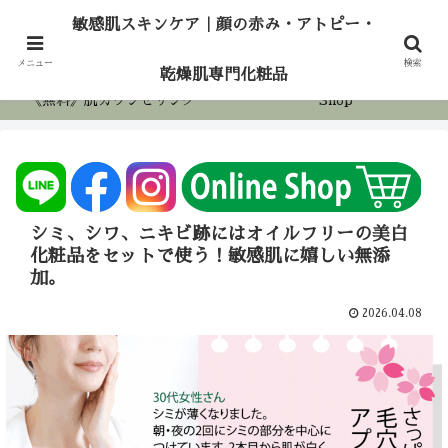
敏感肌スキンケア｜顔の赤み・アトピー・乾燥
敏感肌スキンケア｜顔の赤み・アトピー・
肌専門化粧品
ホーム
アロマケア
メニュー
検索
乾燥肌専門化粧品
《無料》肌カウンセリング
Shop
シミ、シワ、ニキビ跡にはオイルフリーの美白
化粧品をセットで使う！敏感肌に嬉しい無添
加。
2026.04.08