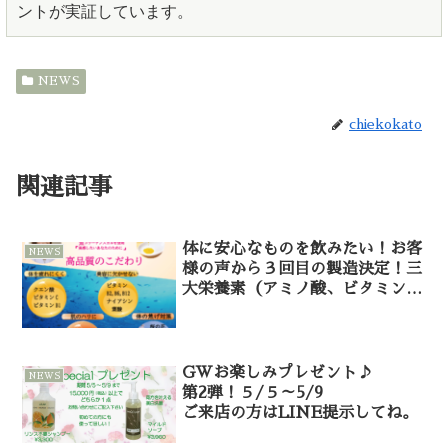
ントが実証しています。
NEWS
chiekokato
関連記事
体に安心なものを飲みたい！お客
NEWS
様の声から３回目の製造決定！三
大栄養素（アミノ酸、ビタミン、
タンパク質）が１包で摂れます。
GWお楽しみプレゼント♪
NEWS
第2弾！５/５～5/9
ご来店の方はLINE提示してね。