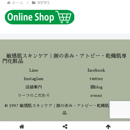
ホーム
NEWS
敏感肌スキンケア｜顔の赤み・アトピー・乾燥肌専
門化粧品
Line
facebook
Instaglam
twitter
店舗案内
猫blog
リーフのこだわり
event
© 1997 敏感肌スキンケア｜顔の赤み・アトピー・乾燥肌専門化粧
品.