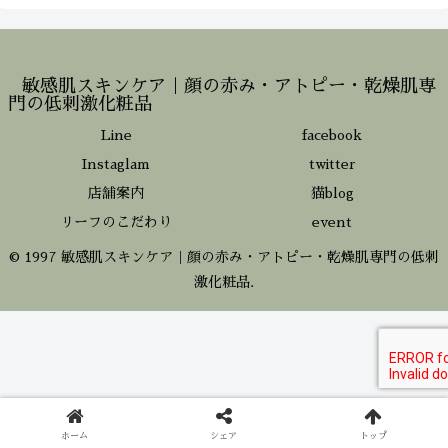
敏感肌スキンケア｜顔の赤み・アトピー・乾燥肌専
門の低刺激化粧品
Line
facebook
Instaglam
twitter
店舗案内
猫blog
リーフのこだわり
event
© 1997 敏感肌スキンケア｜顔の赤み・アトピー・乾燥肌専門の低刺
激化粧品.
ホーム
シェア
トップ