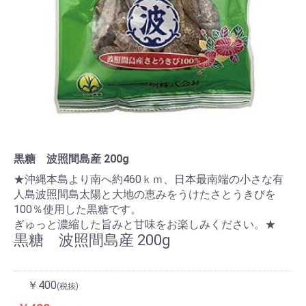
黒糖 波照間島産 200g
★沖縄本島より南へ約460ｋｍ、日本最南端の小さな有
人島波照間島太陽と大地の恵みをうけたさとうきびを
100％使用した黒糖です。
ぎゅっと濃縮した旨みと甘味をお楽しみください。★
黒糖 波照間島産 200g
￥400
(税抜)