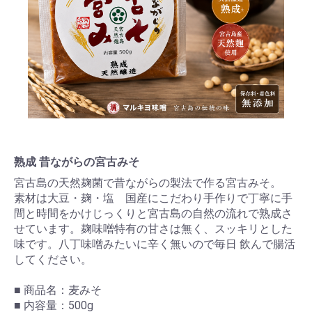
熟成 昔ながらの宮古みそ
宮古島の天然麹菌で昔ながらの製法で作る宮古みそ。
素材は大豆・麹・塩 国産にこだわり手作りで丁寧に手
間と時間をかけじっくりと宮古島の自然の流れで熟成さ
せています。麹味噌特有の甘さは無く、スッキリとした
味です。八丁味噌みたいに辛く無いので毎日 飲んで腸活
してください。
■ 商品名：麦みそ
■ 内容量：500g