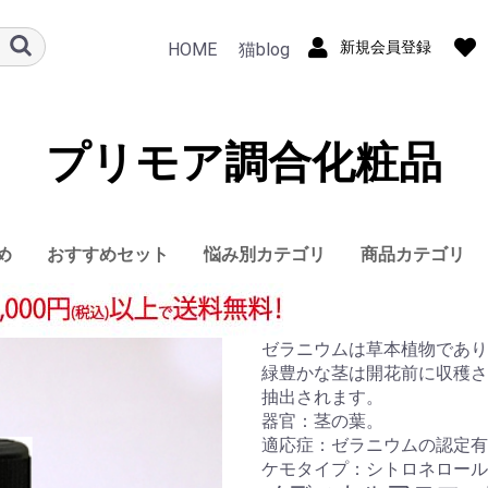
新規会員登録
HOME
猫blog
プリモア調合化粧品
め
おすすめセット
悩み別カテゴリ
商品カテゴリ
敏感肌
アトピー乾燥肌
ニキビ肌
肩こり・頭痛
クレンジング
洗顔
化粧水
保湿
美容液
メイク
ヘアケア
アロマ
ボディ
石鹸
コラーゲン
食品
ゼラニウムは草本植物であり
緑豊かな茎は開花前に収穫さ
抽出されます。
器官：茎の​​葉。
適応症：ゼラニウムの認定有
ケモタイプ：シトロネロール