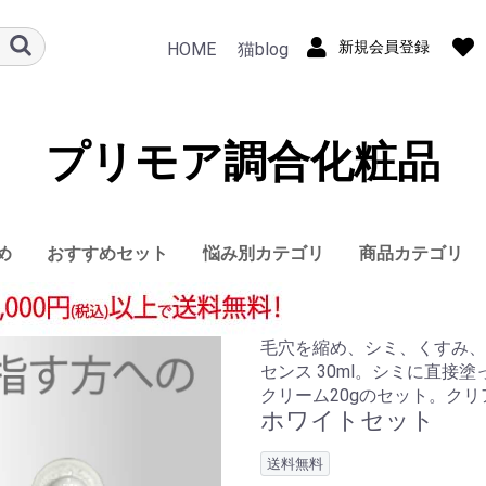
新規会員登録
HOME
猫blog
プリモア調合化粧品
め
おすすめセット
悩み別カテゴリ
商品カテゴリ
敏感肌
アトピー乾燥肌
ニキビ肌
肩こり・頭痛
クレンジング
洗顔
化粧水
保湿
美容液
メイク
ヘアケア
アロマ
ボディ
石鹸
コラーゲン
食品
毛穴を縮め、シミ、くすみ、
センス 30ml。シミに直接
クリーム20gのセット。ク
ホワイトセット
送料無料