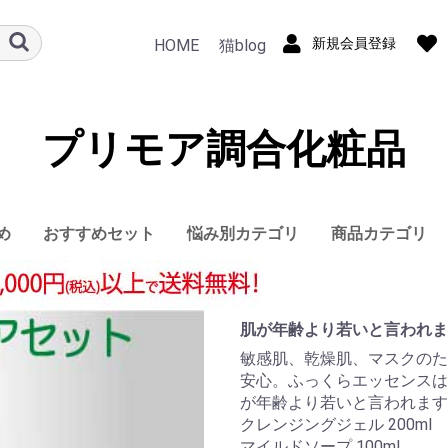
新規会員登録
HOME
猫blog
プリモア調合化粧品
め
おすすめセット
悩み別カテゴリ
商品カテゴリ
敏感肌
アトピー乾燥肌
ニキビ肌
肩こり・頭痛
クレンジング
洗顔
化粧水
保湿
美容液
メイク
ヘアケア
アロマ
ボディ
石鹸
コラーゲン
食品
肌が年齢より若いと言われま
敏感肌、乾燥肌、マスクのた
安心。ふっくらエッセンスは
が年齢より若いと言われます
クレンジングジェル 200ml
マイルドソープ 100ml