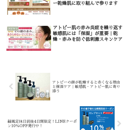
ー乾燥肌に取り組んで参ります
アトピー肌の赤み炎症を繰り返す
NEWS
敏感肌には「保湿」が重要｜乾
燥・赤みを防ぐ低刺激スキンケア
アトピーの顔が乾燥すると赤くなる理由
と保湿ケア｜敏感肌・アトピー肌に寄り
添う
緑風定休日前後4日間限定！LINEクーポ
ン10％OFF発行中！