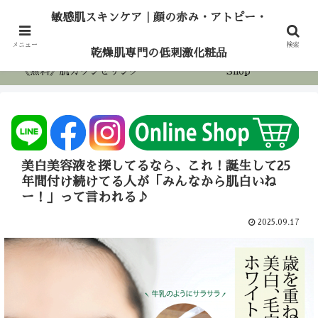
敏感肌スキンケア｜顔の赤み・アトピー・乾燥
敏感肌スキンケア｜顔の赤み・アトピー・
肌専門の低刺激化粧品
ホーム
アロマケア
メニュー
検索
乾燥肌専門の低刺激化粧品
《無料》肌カウンセリング
Shop
美白美容液を探してるなら、これ！誕生して25
年間付け続けてる人が「みんなから肌白いね
ー！」って言われる♪
2025.09.17