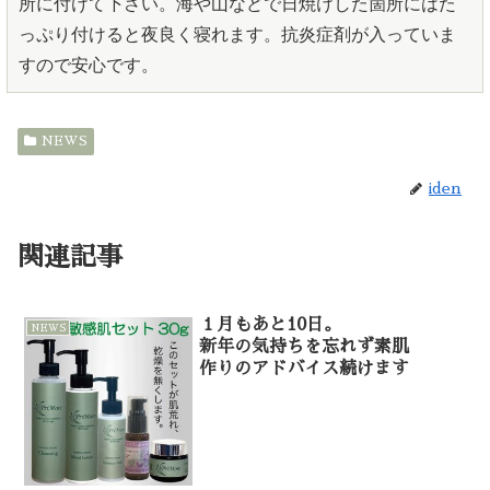
所に付けて下さい。海や山などで日焼けした箇所にはた
っぷり付けると夜良く寝れます。抗炎症剤が入っていま
すので安心です。
NEWS
iden
関連記事
１月もあと10日。
NEWS
新年の気持ちを忘れず素肌
作りのアドバイス続けます