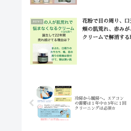
花粉で目の周り、口
NEWS
頬の肌荒れ、赤みが
クリームで解消する
冷房から暖房へ。エアコン
の需要は１年中☆3年に１回
クリーニングは必須☆