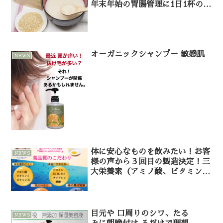
年末年始の胃腸管理に1日1杯の
甘酒
オーガニックシャンプー 敏感肌
NEWS
体に安心なものを飲みたい！お客
NEWS
様の声から３回目の製造決定！三
大栄養素（アミノ酸、ビタミン、
タンパク質）が１包で摂れます。
目元や 口周りのシワ、たる
NEWS